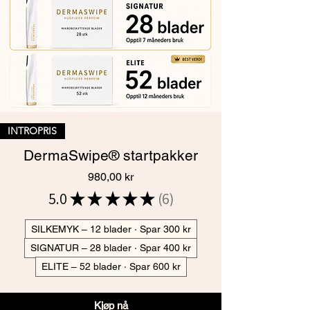
INTROPRIS
DermaSwipe® startpakker
Pris
980,00 kr
5.0
★
★
★
★
★
6
6
SILKEMYK – 12 blader · Spar 300 kr
SIGNATUR – 28 blader · Spar 400 kr
ELITE – 52 blader · Spar 600 kr
Kjøp nå