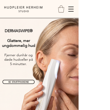
DERMASWIPE®
Glattere, mer
ungdommelig hud
Fjerner dunhår og
døde hudceller på
5 minutter.
SE STARTPAKKENE