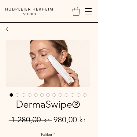
DermaSwipe®
Vanlig
Salgspris
 1 280,00 kr 
980,00 kr
pris
Pakker
*