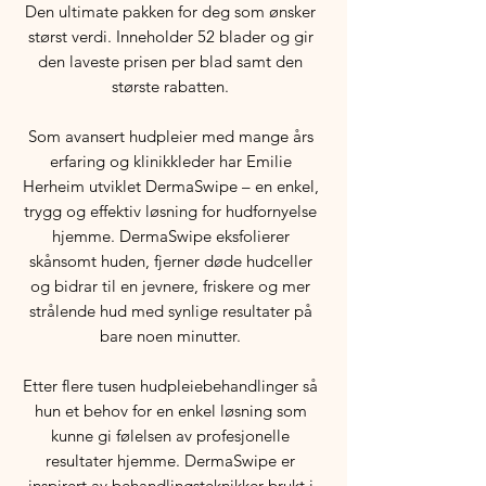
Den ultimate pakken for deg som ønsker
størst verdi. Inneholder 52 blader og gir
den laveste prisen per blad samt den
største rabatten.
Som avansert hudpleier med mange års
erfaring og klinikkleder har Emilie
Herheim utviklet DermaSwipe – en enkel,
trygg og effektiv løsning for hudfornyelse
hjemme. DermaSwipe eksfolierer
skånsomt huden, fjerner døde hudceller
og bidrar til en jevnere, friskere og mer
strålende hud med synlige resultater på
bare noen minutter.
Etter flere tusen hudpleiebehandlinger så
hun et behov for en enkel løsning som
kunne gi følelsen av profesjonelle
resultater hjemme. DermaSwipe er
inspirert av behandlingsteknikker brukt i