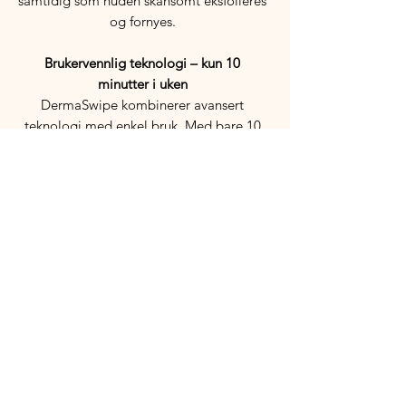
samtidig som huden skånsomt eksfolieres
og fornyes.
Brukervennlig teknologi – kun 10
minutter i uken
DermaSwipe kombinerer avansert
teknologi med enkel bruk. Med bare 10
minutter én gang i uken kan du oppleve
en jevnere, mykere og mer strålende hud.
Inkluderer:
• DermaSwipe maskin
• 4 engangsblader i rustfritt stål
• 4 svarte bomullspads
• Ladekabel
• Bruksanvisning
Oppgrader hudpleierutinen din med
DermaSwipe
Opplev følelsen av profesjonell